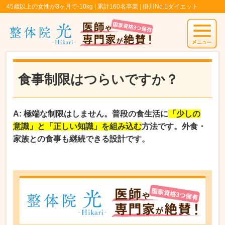
45歳以上の女性が3ヶ月で-10kg | 累計160名卒業 | 掛川No.1ダイエット
食事制限はつらいですか？
A: 極端な制限はしません。普段の食生活に
「少しの
意識」と「正しい知識」を組み込む
方法です。外食・
家族との食事も継続できる設計です。