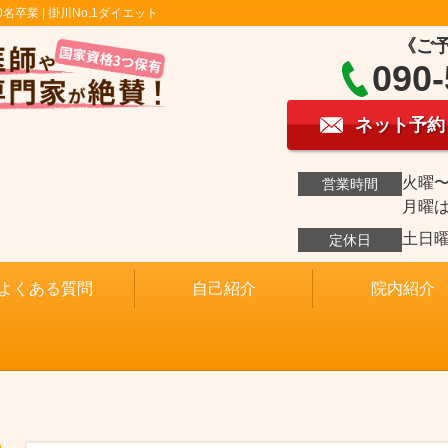
0名卒業 | 掛川No.1ダイエット
《ご
090-
ネット予約
火曜〜金
営業時間
月曜
土日
定休日
よくある質問
自己紹介
院内紹介
）