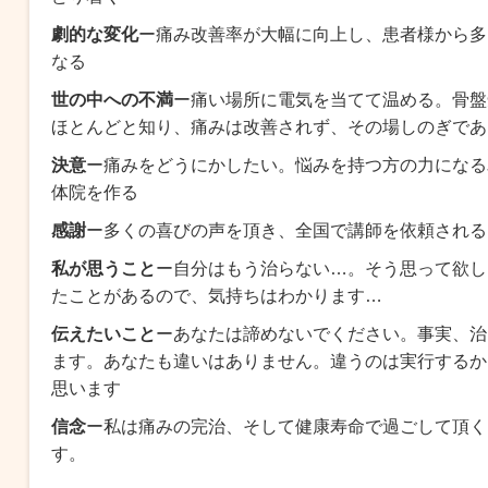
劇的な変化
ー痛み改善率が大幅に向上し、患者様から
多
なる
世の中への不満
ー痛い場所に電気を当てて温める。骨盤
ほとんどと知り、痛みは改善されず、その場しのぎであ
決意
ー
痛みをどうにかしたい。
悩みを持つ方の力になる
体院を作る
感謝
ー多くの喜びの声を頂き、全国で講師を依頼される
私が思うこと
ー自分はもう治らない…。そう思って欲し
たことがあるので、気持ちはわかります…
伝えたいこと
ーあなたは諦めないでください。事実、治
ます。あなたも違いはありません。違うのは実行するか
思います
信念
ー私は痛みの完治、そして健康寿命で過ごして頂く
す。