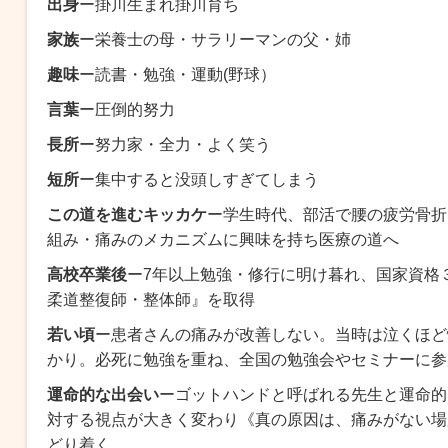
出身
ー掛川生まれ掛川育ち
家族
ー栄養士の母・サラリーマンの父・姉
趣味
ー読書・勉強・運動(野球）
言葉
ー圧倒的努力
長所
ー努力家・全力・よく笑う
短所
ー集中すると没頭しすぎてしまう
この道を進むキッカケ
ー学生時代、部活で腰の疲労骨折
組み・痛みのメカニズムに興味を持ち
医療の道へ
高校卒業後
ー7年以上勉強・修行に明け暮れ、国家資格
柔道整復師・整体師』を取得
若い頃
ー患者さんの痛みが改善しない。当時は泣くほど
かり。必死に勉強を重ね、全国の勉強会やセミナーに参
運命的な出会い
ーゴットハンドと呼ばれる先生と運命的
対する視点が大きく変わり《
真の原因は、痛みがない場
どり着く