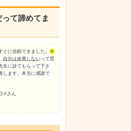
だって諦めてま
すぐに信頼できました。
今
。
自分は改善しない
って思
先生に診てもらって下さ
善します。本当に感謝で
.Yさん