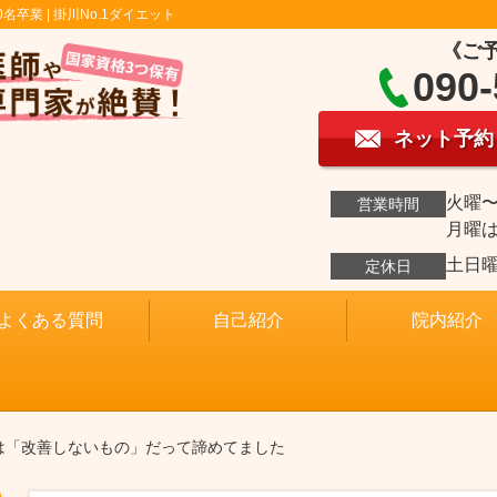
0名卒業 | 掛川No.1ダイエット
《ご
090-
ネット予約
火曜〜金
営業時間
月曜
土日
定休日
よくある質問
自己紹介
院内紹介
みは「改善しないもの」だって諦めてました