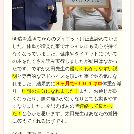
60歳を過ぎてからのダイエットは正直諦めていま
した。体重が増えた事でオシャレにも関心が持て
なくなっていました。健康やダイエットについて
の本をたくさん読み実行しましたが効果はなかっ
たです。ですが太田先生の
優しくわかりやすい説
明
と専門的なアドバイスを頂いた事でやる気にな
れました。結果的に
３ヶ月で−１０.１キロ
体重が減
り、
理想の自分になれました！
また、お通じが良
くなったり、膝の痛みがなくなりとても動きやす
くなりました。今思えばあの時
連絡して良かっ
た！
と心から思います。太田先生はあなたの覚悟
に答えてくれるはずです。